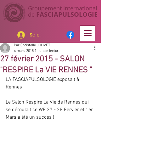
Groupement I
nternational
FASCIAP
ULSOLOGIE
de
Se connecter
Par Christelle JOLIVET
4 mars 2015
1 min de lecture
27 février 2015 - SALON
"RESPIRE La VIE RENNES "
LA FASCIAPULSOLOGIE exposait à 
Rennes 
Le Salon Respire La Vie de Rennes qui 
se déroulait ce WE 27 - 28 Fervier et 1er 
Mars a été un succes !