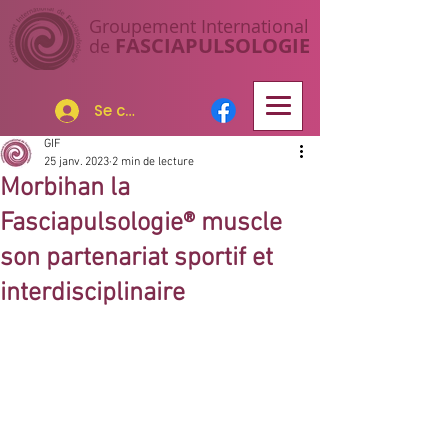
Groupement I
nternational
FASCIAP
ULSOLOGIE
de
Se connecter
GIF
25 janv. 2023
2 min de lecture
Morbihan la
Fasciapulsologie® muscle
son partenariat sportif et
interdisciplinaire