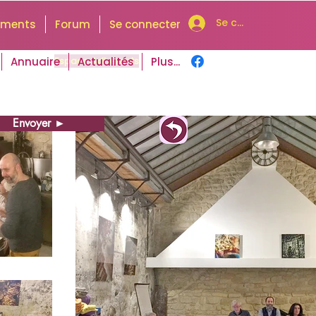
Se connecter
uments
Forum
Se connecter
Annuaire
Espace Adhérents
Actualités
Plus...
Envoyer ►