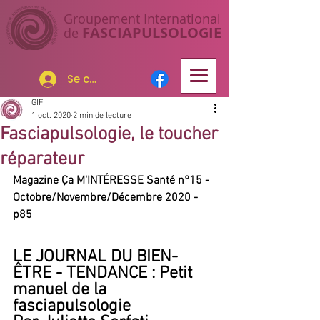
Groupement I
nternational
FASCIAP
ULSOLOGIE
de
Se connecter
GIF
1 oct. 2020
2 min de lecture
Fasciapulsologie, le toucher
réparateur
Magazine Ça M'INTÉRESSE Santé n°15 - 
Octobre/Novembre/Décembre 2020 - 
p85
LE JOURNAL DU BIEN-
ÊTRE - TENDANCE : Petit 
manuel de la 
fasciapulsologie 