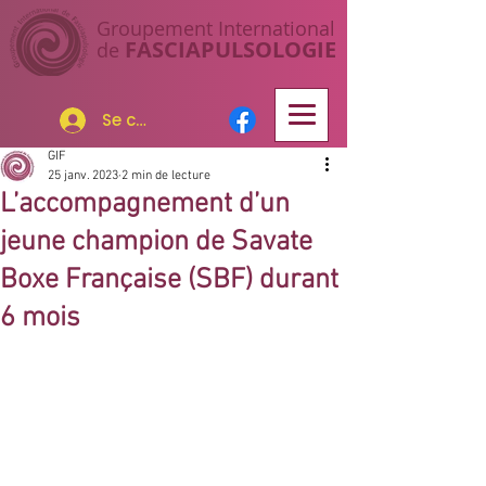
Groupement I
nternational
FASCIAP
ULSOLOGIE
de
Se connecter
GIF
25 janv. 2023
2 min de lecture
L’accompagnement d’un
jeune champion de Savate
Boxe Française (SBF) durant
6 mois