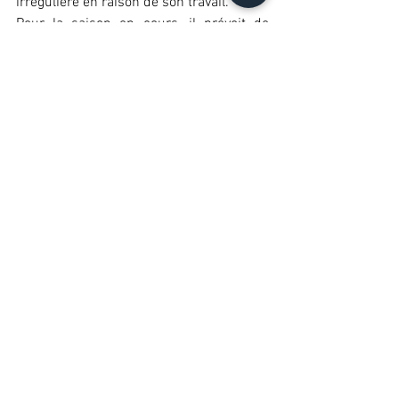
irrégulière en raison de son travail.
Pour la saison en cours, il prévoit de 
s’inscrire à la compétition nationale en 
Mai 2023 et a
commencé la formation de moniteur 
fédéral pour enseigner la SBF.
Cabinet de Pratiques corporelles
Morbihan
> 
En savoir plus