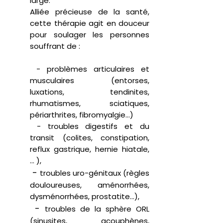
large.
Alliée précieuse de la santé,
cette thérapie agit en douceur
pour soulager les personnes
souffrant de :
-
problèmes articulaires et
musculaires (entorses,
luxations, tendinites,
rhumatismes, sciatiques,
périarthrites, fibromyalgie…)
-
troubles digestifs et du
transit (colites, constipation,
reflux gastrique, hernie hiatale,
... ),
-
troubles uro-génitaux (règles
douloureuses, aménorrhées,
dysménorrhées, prostatite...),
-
troubles de la sphère ORL
(sinusites, acouphènes,