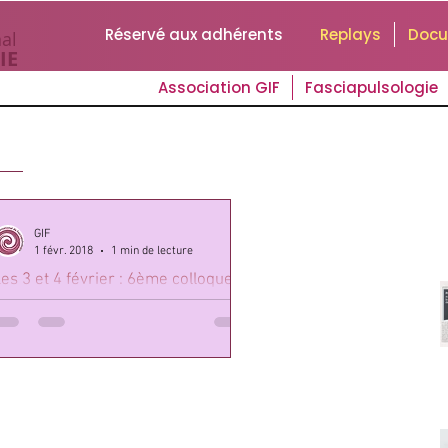
Réservé aux adhérents
Replays
Doc
al
IE
Association GIF
Fasciapulsologie
GIF
1 févr. 2018
1 min de lecture
es 3 et 4 février : 6ème colloque
u GIF et AG clôturant l'année 2017
e 3 février de 10h à 17h30 le 4 février de
h30 à 16h Espace GaëleM, 15 rue de
russol, Paris 11ème Le 3 février de 17h30 à
9h :...