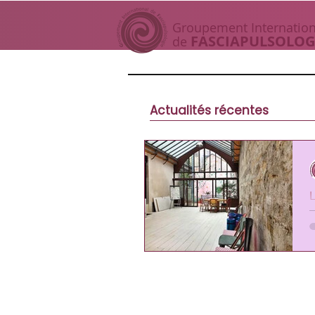
Groupement I
nternation
FASCIAP
ULSOLOG
de
Actualités récentes
L
d
l
9
C
1