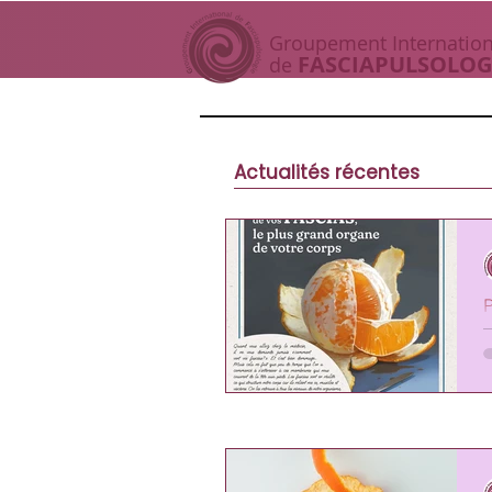
Groupement I
nternation
FASCIAP
ULSOLOG
de
Actualités récentes
P
g
M
2