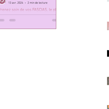
13 avr. 2024
2 min de lecture
renez soin de vos FASCIAS, le plus
rand organe de votre corps
es Protocoles Santé N°17 - Septembre
023 - Dossier de 16 pages Par Baptiste
aborieau Quand vous allez chez le
édecin, il ne vous...