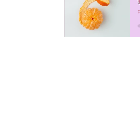
P
g
M
2
G
m