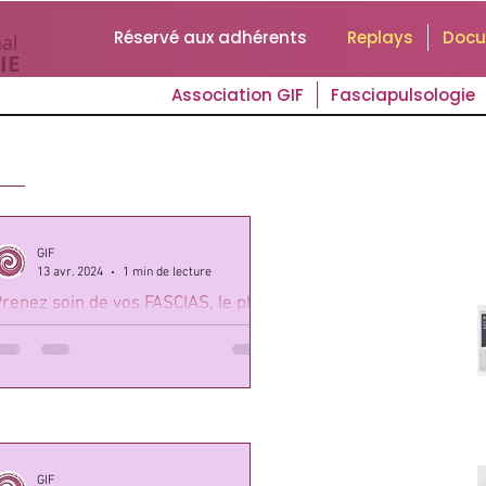
Réservé aux adhérents
Replays
Doc
al
IE
Association GIF
Fasciapulsologie
GIF
13 avr. 2024
1 min de lecture
renez soin de vos FASCIAS, le plus
rand organe de votre corps
es Protocoles Santé N°17 - Septembre
023 - Dossier de 16 pages
GIF